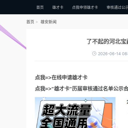
首页
雄才卡
点我申领雄才卡
审核通过公
首页
雄安新闻
了不起的河北宝
2026-06-14 08
点我=>在线申请雄才卡
点我=>"雄才卡"历届审核通过名单公示