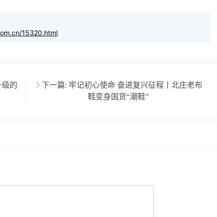
com.cn/15320.html
升级的
下一篇:
牢记初心使命 奋进复兴征程丨北庄老布
鞋变身国货“潮鞋”