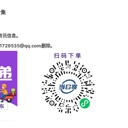
合集
资讯信息。
29535@qq.com删除。