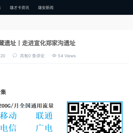
示
雄才卡资讯
雄安新闻
藏遗址丨走进宣化郑家沟遗址
:20
共有0 条评论
54 Views
合集