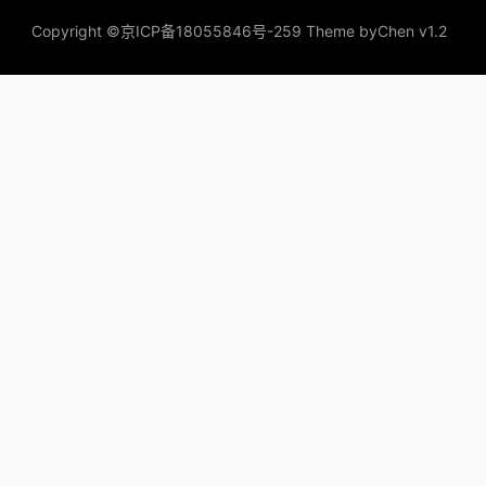
Copyright ©
京ICP备18055846号-259
Theme by
Chen v1.2