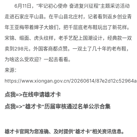
6月11日，“牢记初心使命 奋进复兴征程”主题采访活动
走进石家庄平山县。在平山县北庄村，记者看到返乡创业青
年王亚梅带着婶子大娘们，把千层底老布鞋玩出了新花样。
宋锦、缎面、虎头纹样，老手艺配上国潮设计，经典款一双
卖到298元，外国客商都点赞。一双土了几十年的老布鞋，
为啥这么受欢迎？一起去看看。
来源：
https://www.xiongan.gov.cn/20260614/87e2d12c52964a
点我=>在线申请雄才卡
点我=>"雄才卡"历届审核通过名单公示合集
雄才卡官网
为您准确、及时提供“雄才卡”相关资讯信息。