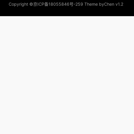
Copyright ©
京ICP备18055846号-259
Theme by
Chen v1.2