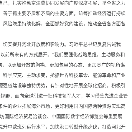
自己，扎实推动京津冀协同发展向广度深度拓展，举全省之力
，善于抓主要矛盾和矛盾的主要方面，统筹推动经济运行持续
、风险隐患持续化解，全面抓好党的建设，推动全省各方面各
切实提升河北开放度和影响力。习近平总书记反复告诫我
正以前所未有的方式展开。”我们要强化战略思维，主动服务和
机遇，以更加开放的胸襟、更加包容的心态、更加宽广的视角谋
、科学应变、主动求变，抢抓世界科技革命、能源革命和产业
源强省建设等独特优势，有针对性地开展全球化招商，积极引
际视野，面向全球引进一批科技领军人才，学习借鉴先进企业管
条件的企业拓展海外市场，更好利用国内国际两种资源实现高
廊坊国际经济贸易洽谈会、中国国际数字经济博览会等重要展
提升中欧班列运行水平，加快港口转型升级步伐，打造河北开