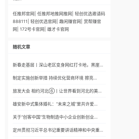
任推邦官网
|
任推邦地推网推网
|
轻创优选邀请码
888111
|
轻创优选官网
|
趣闲赚官网
|
赏帮赚官
网
|
172号卡官网
|
雄才卡官网
随机文章
新春走基层丨深山老区变身网红打卡地，黑崖…
制定实施创新举措 持续优化营商环境 擦亮…
旅发大会 相约河北⑥丨让世界看到河北的美…
雄安新中式集体婚礼：“未来之城”里共许爱…
关于“创客中国”生物制造中小企业创新创业…
定州贯彻习近平总书记重要讲话精神和中央重…