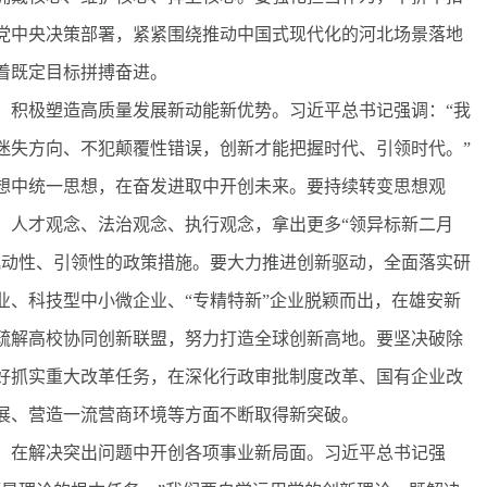
党中央决策部署，紧紧围绕推动中国式现代化的河北场景落地
着既定目标拼搏奋进。
积极塑造高质量发展新动能新优势。习近平总书记强调：“我
迷失方向、不犯颠覆性错误，创新才能把握时代、引领时代。”
想中统一思想，在奋发进取中开创未来。要持续转变思想观
、人才观念、法治观念、执行观念，拿出更多“领异标新二月
撬动性、引领性的政策措施。要大力推进创新驱动，全面落实研
业、科技型中小微企业、“专精特新”企业脱颖而出，在雄安新
疏解高校协同创新联盟，努力打造全球创新高地。要坚决破除
好抓实重大改革任务，在深化行政审批制度改革、国有企业改
展、营造一流营商环境等方面不断取得新突破。
在解决突出问题中开创各项事业新局面。习近平总书记强