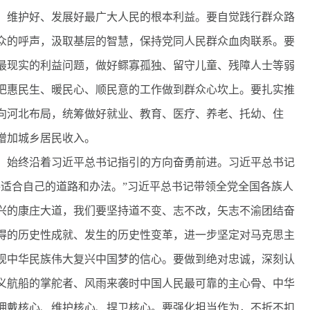
、维护好、发展好最广大人民的根本利益。要自觉践行群众路
众的呼声，汲取基层的智慧，保持党同人民群众血肉联系。要
最现实的利益问题，做好鳏寡孤独、留守儿童、残障人士等弱
把惠民生、暖民心、顺民意的工作做到群众心坎上。要扎实推
向河北布局，统筹做好就业、教育、医疗、养老、托幼、住
增加城乡居民收入。
始终沿着习近平总书记指引的方向奋勇前进。习近平总书记
寻适合自己的道路和办法。”习近平总书记带领全党全国各族人
兴的康庄大道，我们要坚持道不变、志不改，矢志不渝团结奋
取得的历史性成就、发生的历史性变革，进一步坚定对马克思主
现中华民族伟大复兴中国梦的信心。要做到绝对忠诚，深刻认
义航船的掌舵者、风雨来袭时中国人民最可靠的主心骨、中华
拥戴核心、维护核心、捍卫核心。要强化担当作为，不折不扣