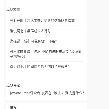
近期文章
冀时长图丨高温来袭，请收好这份防暑指南
漫说河北丨集群成长进行时
海报说丨城市内涝避险“十不要”
AI河北故事绘丨滹沱河版“向往的生活”：“凌波仙
子”安家记
漫说河北丨民间投资活力何以持续释放？
近期评论
一位WordPress评论者
发表在
“雄才卡”到底是什么？
链接