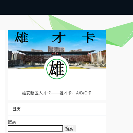
雄安新区人才卡——雄才卡，A/B/C卡
日历
搜索
搜索