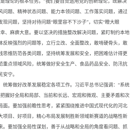
题是理论的根本任务。”我们要自觉运用党的创新理论，既解决
风问题、精神状态问题、能力本领问题、工作落实问题，通过
现问题，坚持对待问题“眼里容不下沙子”，切实“瞪大眼
侥幸、麻痹大意。要以坚决的措施整改解决问题，紧盯制约本地
体反映强烈的问题等，立行立改、全面整改，敢啃硬骨头，敢
线思维防范各类问题，坚持统筹发展和安全，把困难估计得更
范重点领域风险，统筹做好安全生产、食品药品安全、防汛抗
民安宁。
统筹做好改革发展稳定各项工作。习近平总书记强调：“系统
要把握好全局和局部、当前和长远、宏观和微观、主要矛盾和次
局面。要加强前瞻性思考，紧紧围绕推进中国式现代化的河北
大项目、好项目，精心布局发展制胜新领域新赛道的战略性新
来。要加强全局性谋划，善于从战略和全局的角度看问题、抓