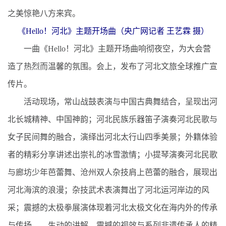
之美惊艳八方来宾。
《Hello！河北》主题开场曲（央广网记者 王艺霖 摄）
一曲《Hello！河北》主题开场曲响彻夜空，为大会营
造了热烈而温馨的氛围。会上，发布了河北文旅全球推广宣
传片。
活动现场，常山战鼓表演与中国古典舞结合，呈现出河
北长城精神、中国神韵；河北民族乐器笛子演奏河北民歌与
女子民间舞的融合，演绎出河北太行山四季美景；外籍体验
者的精彩分享讲述出崇礼的冰雪激情；小提琴演奏河北民歌
与廊坊少年芭蕾舞、沧州双人杂技肩上芭蕾的融合，展现出
河北海滨的浪漫；杂技武术表演舞出了河北运河岸边的风
采；震撼的太极拳展演体现着河北太极文化在海内外的传承
与传扬——生动的讲解、震撼的视效与系列非遗传承人的精