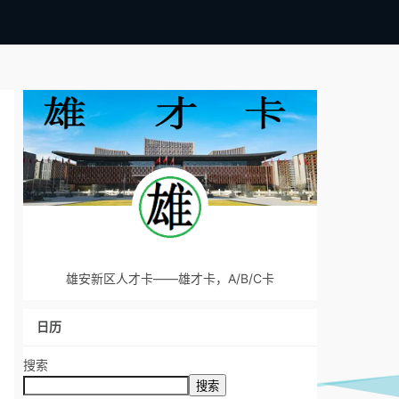
雄安新区人才卡——雄才卡，A/B/C卡
日历
搜索
搜索