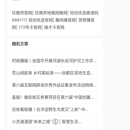
任推邦官网
|
任推邦地推网推网
|
轻创优选邀请码
888111
|
轻创优选官网
|
趣闲赚官网
|
赏帮赚官
网
|
172号卡官网
|
雄才卡官网
随机文章
时政播报丨张国华开展河湖长巡河护河工作并…
荒山绿起来 乡村美起来——信都区坚持生态…
第六届互联网辟谣优秀作品征集发布活动网络…
喜报！雄安新区参赛项目在第六届“中国创翼…
百姓看联播丨白洋淀野生鸟类又“上新”-中…
小灵通漫游“未来之城” ⑤ | 智慧生活…