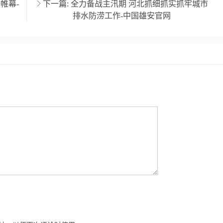
帷幕-
下一篇:
全力备战主汛期 河北抓细抓实抓牢城市
排水防涝工作-中国雄安官网