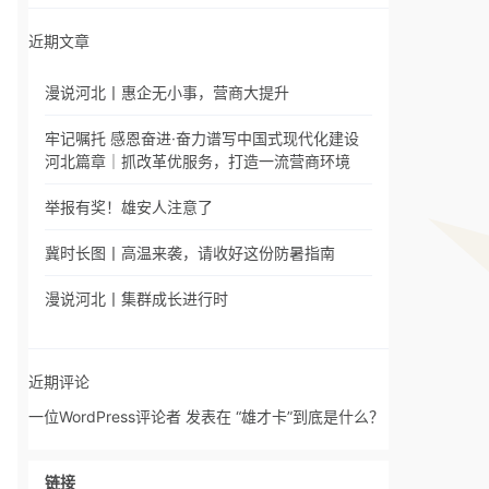
近期文章
漫说河北丨惠企无小事，营商大提升
牢记嘱托 感恩奋进·奋力谱写中国式现代化建设
河北篇章｜抓改革优服务，打造一流营商环境
举报有奖！雄安人注意了
冀时长图丨高温来袭，请收好这份防暑指南
漫说河北丨集群成长进行时
近期评论
一位WordPress评论者
发表在
“雄才卡”到底是什么？
链接