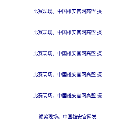
比赛现场。中国雄安官网高盟 摄
比赛现场。中国雄安官网高盟 摄
比赛现场。中国雄安官网高盟 摄
比赛现场。中国雄安官网高盟 摄
比赛现场。中国雄安官网高盟 摄
颁奖现场。中国雄安官网发