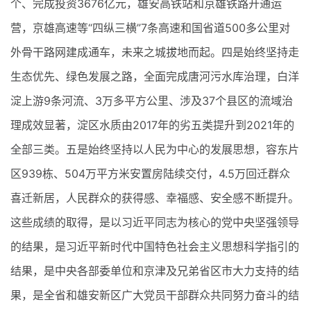
个、完成投资3676亿元，雄安高铁站和京雄铁路开通运
营，京雄高速等“四纵三横”7条高速和国省道500多公里对
外骨干路网建成通车，未来之城拔地而起。四是始终坚持走
生态优先、绿色发展之路，全面完成唐河污水库治理，白洋
淀上游9条河流、3万多平方公里、涉及37个县区的流域治
理成效显著，淀区水质由2017年的劣五类提升到2021年的
全部三类。五是始终坚持以人民为中心的发展思想，容东片
区939栋、504万平方米安置房陆续交付，4.5万回迁群众
喜迁新居，人民群众的获得感、幸福感、安全感不断提升。
这些成绩的取得，是以习近平同志为核心的党中央坚强领导
的结果，是习近平新时代中国特色社会主义思想科学指引的
结果，是中央各部委单位和京津及兄弟省区市大力支持的结
果，是全省和雄安新区广大党员干部群众共同努力奋斗的结