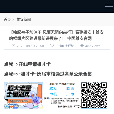
首页
首页
雄安新闻
雄才卡
【撸起袖子加油干 风雨无阻向前行】看建雄安丨雄安
点我申领雄才卡
站枢纽片区建设最新进展来了！-中国雄安官网
2023-09-10 20:50
共有0 条评论
487 Views
审核通过公示
雄才卡资讯
点我=>在线申请雄才卡
雄安新闻
点我=>"雄才卡"历届审核通过名单公示合集