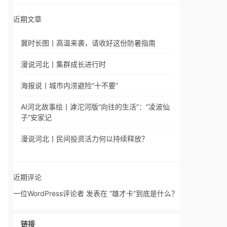
近期文章
冀时长图丨高温来袭，请收好这份防暑指南
漫说河北丨集群成长进行时
海报说丨城市内涝避险“十不要”
AI河北故事绘丨滹沱河版“向往的生活”：“凌波仙
子”安家记
漫说河北丨民间投资活力何以持续释放？
近期评论
一位WordPress评论者
发表在
“雄才卡”到底是什么？
链接