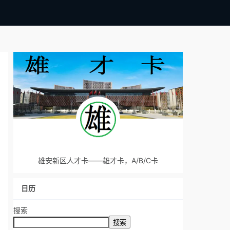
雄安新区人才卡——雄才卡，A/B/C卡
日历
搜索
搜索