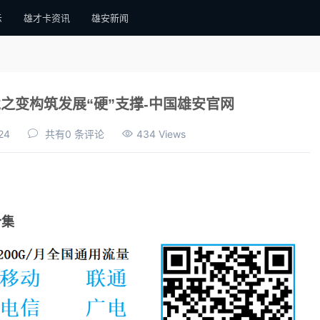
示
雄才卡资讯
雄安新闻
之变构筑发展“硬”支撑-中国雄安官网
24
共有0 条评论
434 Views
合集