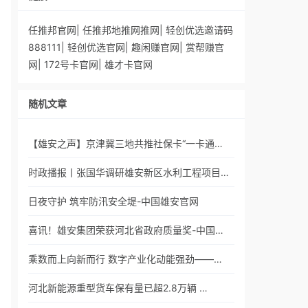
任推邦官网
|
任推邦地推网推网
|
轻创优选邀请码
888111
|
轻创优选官网
|
趣闲赚官网
|
赏帮赚官
网
|
172号卡官网
|
雄才卡官网
随机文章
【雄安之声】京津冀三地共推社保卡“一卡通…
时政播报丨张国华调研雄安新区水利工程项目…
日夜守护 筑牢防汛安全堤-中国雄安官网
喜讯！雄安集团荣获河北省政府质量奖-中国…
乘数而上向新而行 数字产业化动能强劲——…
河北新能源重型货车保有量已超2.8万辆 …