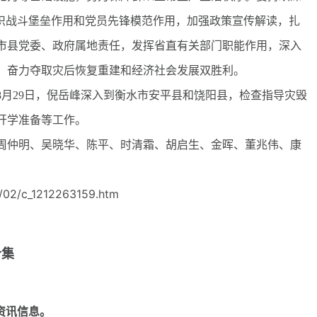
组织战斗堡垒作用和党员先锋模范作用，加强政策宣传解读，扎
市县党委、政府属地责任，发挥省直有关部门职能作用，深入
，奋力夺取灾后恢复重建和经济社会发展双胜利。
29日，倪岳峰深入到衡水市安平县和饶阳县，检查指导灾毁
开学准备等工作。
仲明、吴晓华、陈平、时清霜、胡启生、金晖、董兆伟、康
/02/c_1212263159.htm
合集
资讯信息。