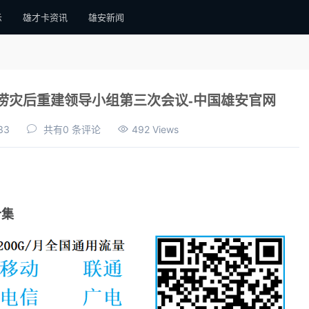
示
雄才卡资讯
雄安新闻
洪涝灾后重建领导小组第三次会议-中国雄安官网
33
共有0 条评论
492 Views
合集