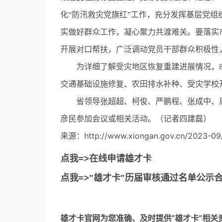
化“防汛救灾党旗红”工作，充分发挥基层党
实做好群众工作，凝心聚力共渡难关。要落实
开展对口帮扶，广泛调动党员干部群众积极性
为详细了解受灾地区恢复重建进展情况，8月
交通基础设施修复、农田排水补种、受灾学校
省领导张超超、柯俊、严鹏程、张成中、周
彦民参加会议或相关活动。（记者四建磊）
来源：http://www.xiongan.gov.cn/2023-09
点我=>在线申请雄才卡
点我=>"雄才卡"历届审核通过名单公示
雄才卡官网
为您准确、及时提供“雄才卡”相关