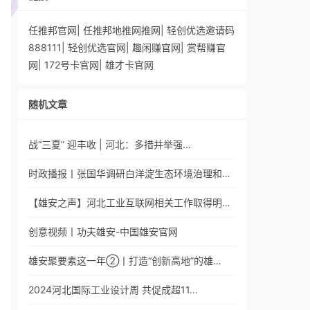
任推邦官网
|
任推邦地推网推网
|
轻创优选邀请码
888111
|
轻创优选官网
|
趣闲赚官网
|
赏帮赚官
网
|
172号卡官网
|
雄才卡官网
随机文章
战“三夏” 迎丰收 | 河北：多措并举强…
时政播报丨张国华调研白洋淀生态环境治理和…
【雄安之声】河北工业互联网相关工作取得明…
创意视频丨功夫雄安-中国雄安官网
雄安聚要素这一年②丨打造“创新高地”的雄…
2024河北国际工业设计周 共促成超11…