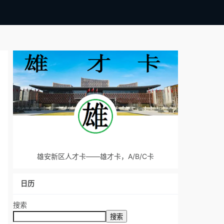
雄安新区人才卡——雄才卡，A/B/C卡
日历
搜索
搜索