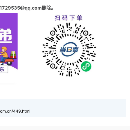
29535@qq.com删除。
com.cn/449.html