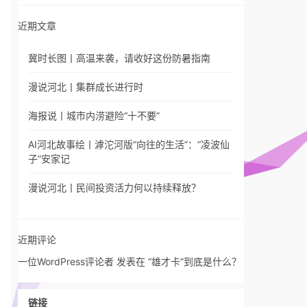
近期文章
冀时长图丨高温来袭，请收好这份防暑指南
漫说河北丨集群成长进行时
海报说丨城市内涝避险“十不要”
AI河北故事绘丨滹沱河版“向往的生活”：“凌波仙
子”安家记
漫说河北丨民间投资活力何以持续释放？
近期评论
一位WordPress评论者
发表在
“雄才卡”到底是什么？
链接