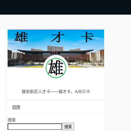
雄安新区人才卡——雄才卡，A/B/C卡
日历
搜索
搜索