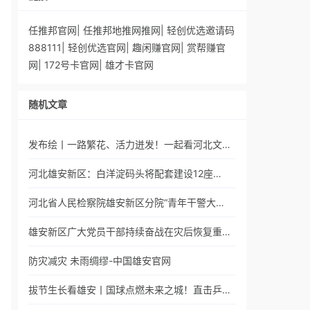
任推邦官网
|
任推邦地推网推网
|
轻创优选邀请码
888111
|
轻创优选官网
|
趣闲赚官网
|
赏帮赚官
网
|
172号卡官网
|
雄才卡官网
随机文章
发布绘丨一路繁花、活力迸发！一起看河北文…
河北雄安新区：白洋淀码头将配套建设12座…
河北省人民检察院雄安新区分院“青年干警大…
雄安新区广大党员干部持续奋战在灾后恢复重…
防灾减灾 未雨绸缪-中国雄安官网
拔节生长看雄安丨国球点燃未来之城！直击乒…