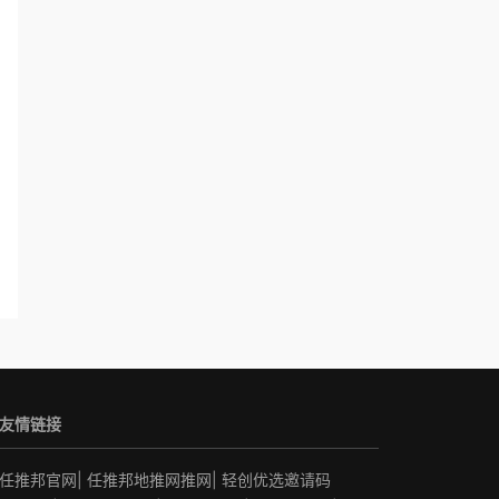
友情链接
任推邦官网
|
任推邦地推网推网
|
轻创优选邀请码