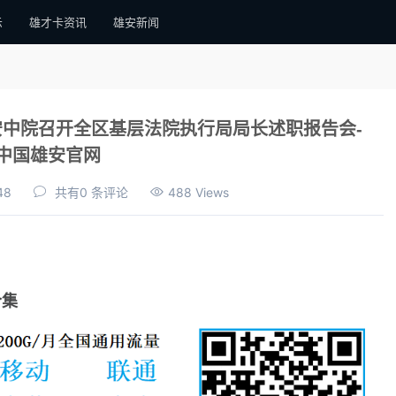
示
雄才卡资讯
雄安新闻
雄安中院召开全区基层法院执行局局长述职报告会-
中国雄安官网
48
共有0 条评论
488 Views
合集