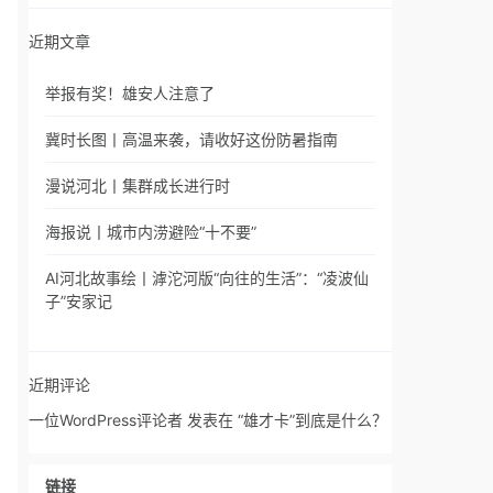
近期文章
举报有奖！雄安人注意了
冀时长图丨高温来袭，请收好这份防暑指南
漫说河北丨集群成长进行时
海报说丨城市内涝避险“十不要”
AI河北故事绘丨滹沱河版“向往的生活”：“凌波仙
子”安家记
近期评论
一位WordPress评论者
发表在
“雄才卡”到底是什么？
链接