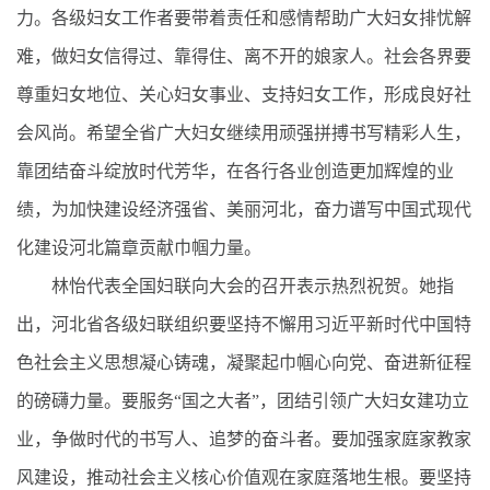
力。各级妇女工作者要带着责任和感情帮助广大妇女排忧解
难，做妇女信得过、靠得住、离不开的娘家人。社会各界要
尊重妇女地位、关心妇女事业、支持妇女工作，形成良好社
会风尚。希望全省广大妇女继续用顽强拼搏书写精彩人生，
靠团结奋斗绽放时代芳华，在各行各业创造更加辉煌的业
绩，为加快建设经济强省、美丽河北，奋力谱写中国式现代
化建设河北篇章贡献巾帼力量。
林怡代表全国妇联向大会的召开表示热烈祝贺。她指
出，河北省各级妇联组织要坚持不懈用习近平新时代中国特
色社会主义思想凝心铸魂，凝聚起巾帼心向党、奋进新征程
的磅礴力量。要服务“国之大者”，团结引领广大妇女建功立
业，争做时代的书写人、追梦的奋斗者。要加强家庭家教家
风建设，推动社会主义核心价值观在家庭落地生根。要坚持