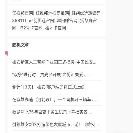
任推邦官网
|
任推邦地推网推网
|
轻创优选邀请码
888111
|
轻创优选官网
|
趣闲赚官网
|
赏帮赚官
网
|
172号卡官网
|
雄才卡官网
随机文章
雄安新区人工智能产业园正式揭牌-中国雄安…
“双争”进行时丨贾光乡开展“义剪汇关爱，…
倒计时3天！“雄安”客户端即将正式上线
在京雄高速（河北段），一个司机开三辆车，…
数览河北75年巨变丨民生愿景→幸福实景 …
引领雄安新区打造绿色发展城市典范！《雄安…