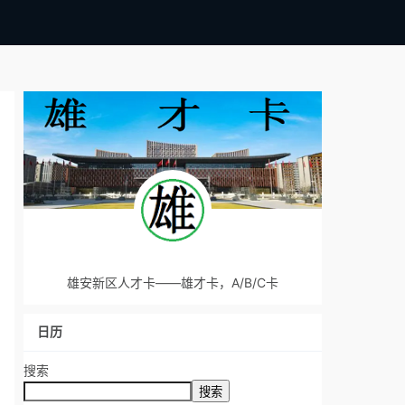
雄安新区人才卡——雄才卡，A/B/C卡
日历
搜索
搜索