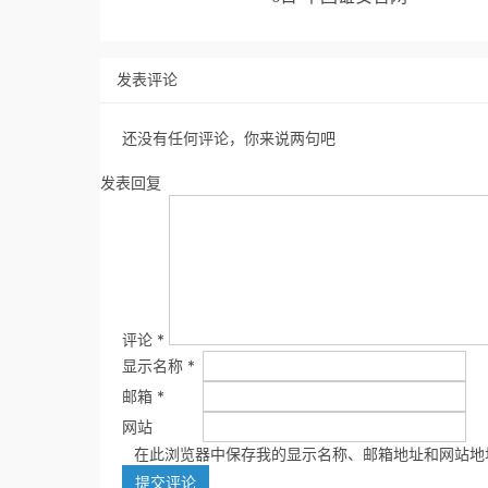
发表评论
还没有任何评论，你来说两句吧
发表回复
评论
*
显示名称
*
邮箱
*
网站
在此浏览器中保存我的显示名称、邮箱地址和网站地