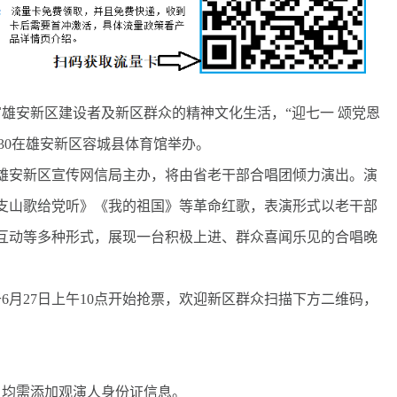
雄安新区建设者及新区群众的精神文化生活，“迎七一 颂党恩
:30在雄安新区容城县体育馆举办。
安新区宣传网信局主办，将由省老干部合唱团倾力演出。演
支山歌给党听》《我的祖国》等革命红歌，表演形式以老干部
互动等多种形式，展现一台积极上进、群众喜闻乐见的合唱晚
月27日上午10点开始抢票，欢迎新区群众扫描下方二维码，
均需添加观演人身份证信息。