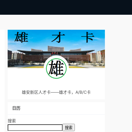
雄安新区人才卡——雄才卡，A/B/C卡
日历
搜索
搜索