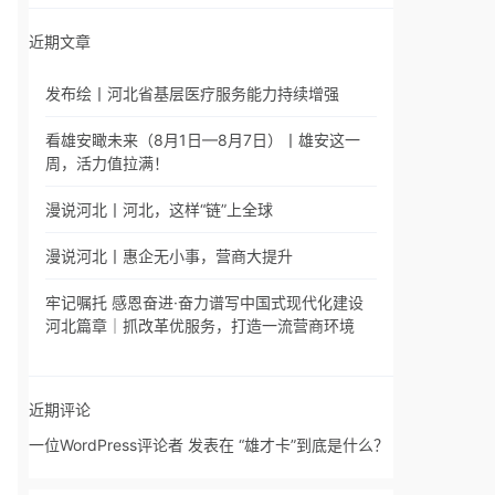
近期文章
发布绘丨河北省基层医疗服务能力持续增强
看雄安瞰未来（8月1日—8月7日）丨雄安这一
周，活力值拉满！
漫说河北丨河北，这样“链”上全球
漫说河北丨惠企无小事，营商大提升
牢记嘱托 感恩奋进·奋力谱写中国式现代化建设
河北篇章｜抓改革优服务，打造一流营商环境
近期评论
一位WordPress评论者
发表在
“雄才卡”到底是什么？