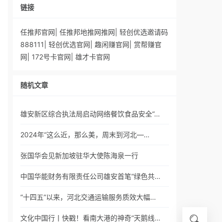
链接
任推邦官网
|
任推邦地推网推网
|
轻创优选邀请码
888111
|
轻创优选官网
|
趣闲赚官网
|
赏帮赚官
网
|
172号卡官网
|
雄才卡官网
随机文章
雄安新区综合执法局启动网络餐饮食品安全“…
2024年“这么近，那么美，周末到河北—…
张国华会见新加坡驻华大使陈海泉一行
中国华能财务有限责任公司雄安首笔“绿色共…
“十四五”以来，河北交通运输服务质效大幅…
文化中国行丨快戳！看南大港的神奇“天鹅线…