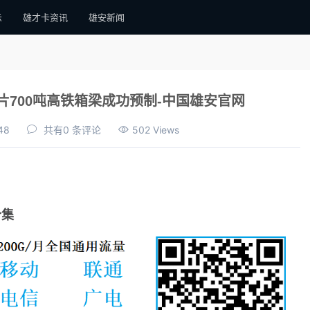
示
雄才卡资讯
雄安新闻
700吨高铁箱梁成功预制-中国雄安官网
48
共有0 条评论
502 Views
合集