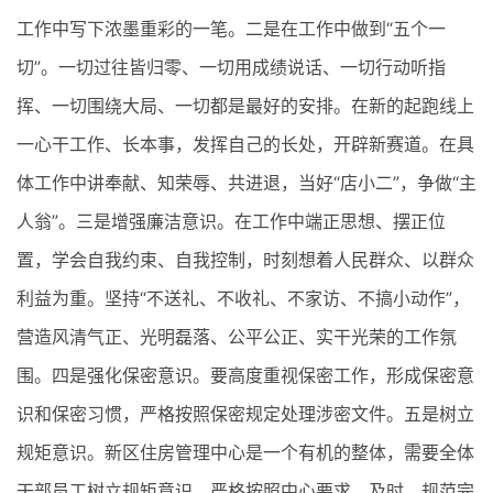
工作中写下浓墨重彩的一笔。二是在工作中做到“五个一
切”。一切过往皆归零、一切用成绩说话、一切行动听指
挥、一切围绕大局、一切都是最好的安排。在新的起跑线上
一心干工作、长本事，发挥自己的长处，开辟新赛道。在具
体工作中讲奉献、知荣辱、共进退，当好“店小二”，争做“主
人翁”。三是增强廉洁意识。在工作中端正思想、摆正位
置，学会自我约束、自我控制，时刻想着人民群众、以群众
利益为重。坚持“不送礼、不收礼、不家访、不搞小动作”，
营造风清气正、光明磊落、公平公正、实干光荣的工作氛
围。四是强化保密意识。要高度重视保密工作，形成保密意
识和保密习惯，严格按照保密规定处理涉密文件。五是树立
规矩意识。新区住房管理中心是一个有机的整体，需要全体
干部员工树立规矩意识，严格按照中心要求，及时、规范完