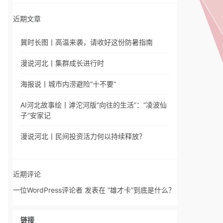
近期文章
冀时长图丨高温来袭，请收好这份防暑指南
漫说河北丨集群成长进行时
海报说丨城市内涝避险“十不要”
AI河北故事绘丨滹沱河版“向往的生活”：“凌波仙
子”安家记
漫说河北丨民间投资活力何以持续释放？
近期评论
一位WordPress评论者
发表在
“雄才卡”到底是什么？
链接