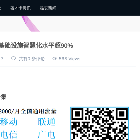
示
雄才卡资讯
雄安新闻
基础设施智慧化水平超90%
17
共有0 条评论
568 Views
合集