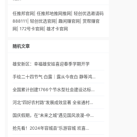
任推邦官网
|
任推邦地推网推网
|
轻创优选邀请码
888111
|
轻创优选官网
|
趣闲赚官网
|
赏帮赚官
网
|
172号卡官网
|
雄才卡官网
随机文章
雄安新区：幸福雄安娃喜迎春季学期开学
手绘二十四节气·白露｜露从今夜白 静等鸿…
全国累计创建1766个节水型社会建设达标…
河北“四好农村路”发展成效显著 全省通村…
国庆假期，在“未来之城”遇见国风浪漫-中…
抢先看！2024年容城县“乐游容城 欢喜…