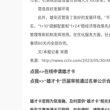
12名，引进规划建设重点领域人才100余名，
营造良好发展环境
此外，雄安还营造了良好的发展环境。“不堵
实，“1+10”疏解配套和“1+24”稳经济等政
管理等新机制发挥效用。在优化服务方面，社
事项60天内全部办完。
文/本报记者 宋霞
来源：http://news.cctv.com/2023/05/30/A
点我=>在线申请雄才卡
点我=>"雄才卡"历届审核通过名单公示
雄才卡官网
为您准确、及时提供“雄才卡”相关
所有文章来源于互联网，如有侵权，请联系5317