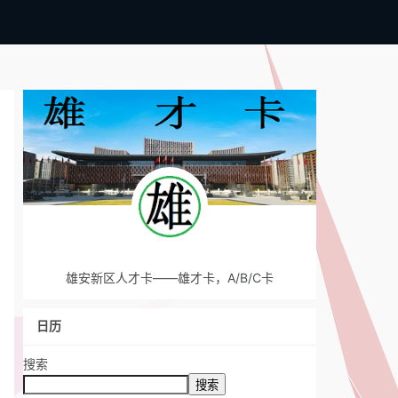
雄安新区人才卡——雄才卡，A/B/C卡
日历
搜索
搜索