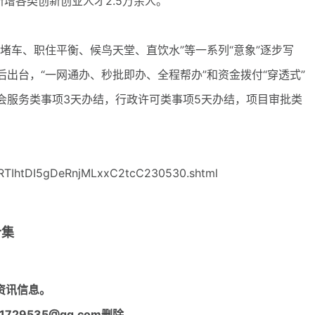
新增各类创新创业人才2.5万余人。
车、职住平衡、候鸟天堂、直饮水”等一系列“意象”逐步写
策先后出台，“一网通办、秒批即办、全程帮办”和资金拨付“穿透式”
会服务类事项3天办结，行政许可类事项5天办结，项目审批类
RTIhtDI5gDeRnjMLxxC2tcC230530.shtml
合集
资讯信息。
29535@qq.com删除。