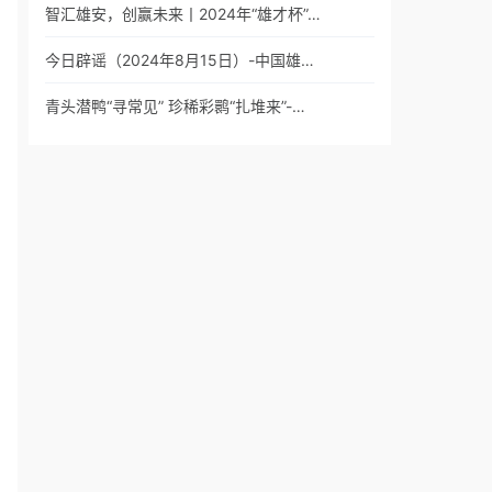
智汇雄安，创赢未来丨2024年“雄才杯”…
今日辟谣（2024年8月15日）-中国雄…
青头潜鸭“寻常见” 珍稀彩鹮“扎堆来”-…