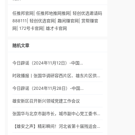
任推邦官网
|
任推邦地推网推网
|
轻创优选邀请码
888111
|
轻创优选官网
|
趣闲赚官网
|
赏帮赚官
网
|
172号卡官网
|
雄才卡官网
随机文章
今日辟谣（2024年11月12日）-中国…
时政播报丨张国华调研容西片区、雄东片区供…
今日辟谣（2024年11月28日）-中国…
雄安新区召开新兴领域党建工作会议
张国华与北京市副市长，城市副中心党工委书…
【雄安之声】精彩瞬间！河北省第十届残运会…