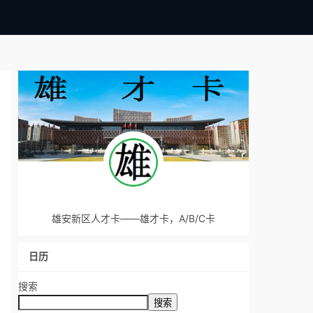
雄安新区人才卡——雄才卡，A/B/C卡
日历
搜索
搜索