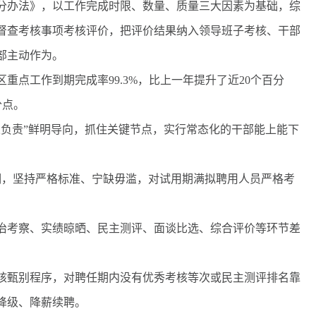
办法》，以工作完成时限、数量、质量三大因素为基础，综
督查考核事项考核评价，把评价结果纳入领导班子考核、干部
部主动作为。
重点工作到期完成率99.3%，比上一年提升了近20个百分
分点。
负责”鲜明导向，抓住关键节点，实行常态化的干部能上能下
，坚持严格标准、宁缺毋滥，对试用期满拟聘用人员严格考
考察、实绩晾晒、民主测评、面谈比选、综合评价等环节差
甄别程序，对聘任期内没有优秀考核等次或民主测评排名靠
降级、降薪续聘。