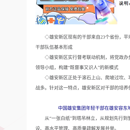
◇雄安新区现有的干部来自23个省份，平均
干部队伍基本形成
◇雄安新区实行督考联动机制，将党政办负
领导小组，构建“既督事又识人”的新模式
◇雄安新区正处于滚石上山、爬坡过坎、攻
战多。针对这一特点，雄安新区对干部的培养
中国雄安集团年轻干部在雄安容东地下
从“一张白纸”到塔吊林立，从规划先行到
设、高水平管理、高质量疏解发展并举。