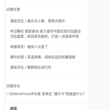
近期文章
漫说河北丨惠企无小事，营商大提升
牢记嘱托 感恩奋进·奋力谱写中国式现代化建设
河北篇章｜抓改革优服务，打造一流营商环境
举报有奖！雄安人注意了
冀时长图丨高温来袭，请收好这份防暑指南
漫说河北丨集群成长进行时
近期评论
一位WordPress评论者
发表在
“雄才卡”到底是什么？
链接