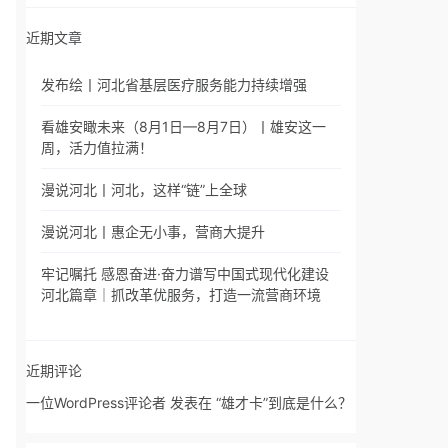
近期文章
发布绘丨河北省基层医疗服务能力持续增强
看雄安瞰未来（8月1日—8月7日）丨雄安这一
周，活力值拉满！
漫说河北丨河北，这样“链”上全球
漫说河北丨惠企无小事，营商大提升
牢记嘱托 感恩奋进·奋力谱写中国式现代化建设
河北篇章｜抓改革优服务，打造一流营商环境
近期评论
一位WordPress评论者
发表在
“雄才卡”到底是什么？