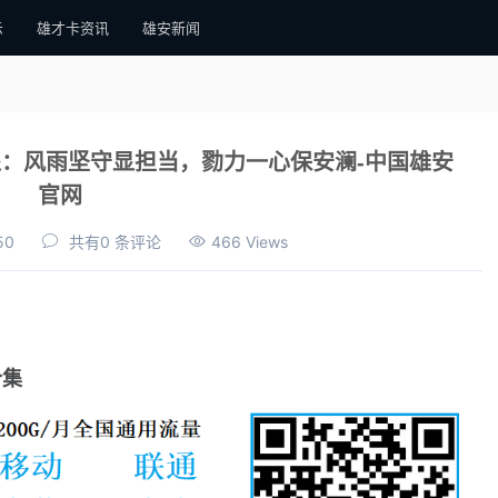
示
雄才卡资讯
雄安新闻
：风雨坚守显担当，勠力一心保安澜-中国雄安
官网
50
共有0 条评论
466 Views
合集