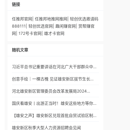
链接
任推邦官网
|
任推邦地推网推网
|
轻创优选邀请码
888111
|
轻创优选官网
|
趣闲赚官网
|
赏帮赚官
网
|
172号卡官网
|
雄才卡官网
随机文章
习近平总书记重要讲话在河北广大干部群众中…
创意手绘｜一棵古槐 见证雄安新区拔节生长…
河北雄安新区管理委员会改革发展局2024…
国庆看雄安丨出游正当时！雄安这些地方等你…
【雄安之声】雄安新区兑现首批自贸试验区制…
雄安新区秋季大型人力资源招聘会见闻