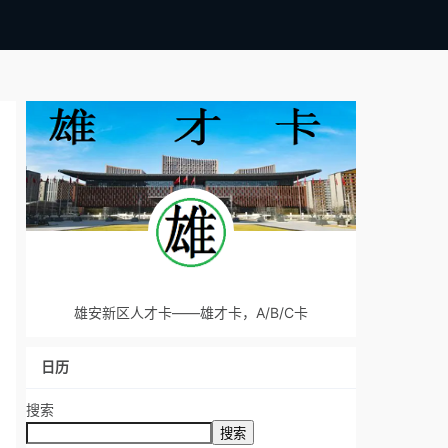
雄安新区人才卡——雄才卡，A/B/C卡
日历
搜索
搜索