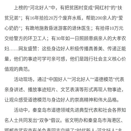
上榜的“河北好人”中，有把贫困村变成“网红村”的“扶
贫兄弟”；有16年拾捡20万个废弃水瓶，帮助200余人的“爱
心奶奶”；有跪地施救昏迷游客的退休医生；有拾得10万元
交给警方的环卫工人；有30年如一日照顾患病亲人的大孝农
妇……网友盛赞：这些身边好人积极传播真善美、传递正能
量，他们的事迹可学可亲可感，他们是践行社会主义核心价
值观的典范。
活动现场，通过“中国好人”“河北好人”“道德模范”代表
亲身讲述、播放事迹短片、文艺表演等形式再现人物事迹，
让观众感受道德模范与身边好人的崇高精神和伟大品格。
活动中，秦皇岛市道德领域先进典型代表和社会各界知
名人士共同发出“双争”倡议。省文明办和秦皇岛市海港区、
邯郸市武安市有关负责同志交接了“时代新人·河北好人”主