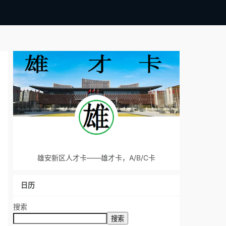
雄安新区人才卡——雄才卡，A/B/C卡
日历
搜索
搜索