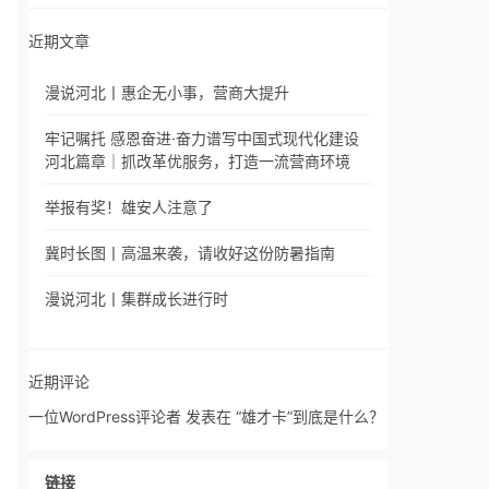
近期文章
漫说河北丨惠企无小事，营商大提升
牢记嘱托 感恩奋进·奋力谱写中国式现代化建设
河北篇章｜抓改革优服务，打造一流营商环境
举报有奖！雄安人注意了
冀时长图丨高温来袭，请收好这份防暑指南
漫说河北丨集群成长进行时
近期评论
一位WordPress评论者
发表在
“雄才卡”到底是什么？
链接