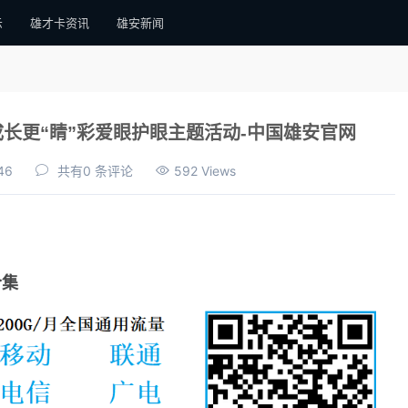
示
雄才卡资讯
雄安新闻
长更“睛”彩爱眼护眼主题活动-中国雄安官网
46
共有0 条评论
592 Views
合集