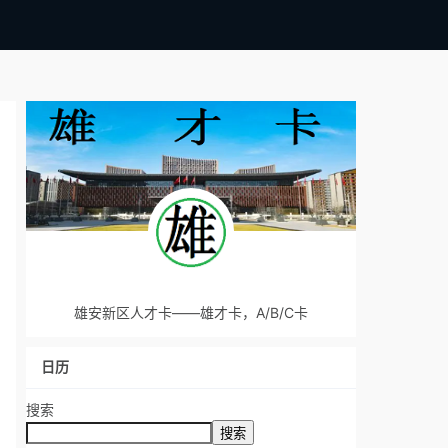
雄安新区人才卡——雄才卡，A/B/C卡
日历
搜索
搜索