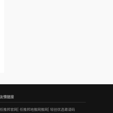
友情链接
任推邦官网
|
任推邦地推网推网
|
轻创优选邀请码