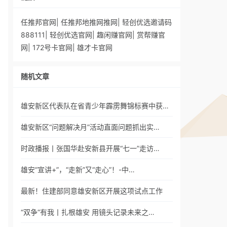
任推邦官网
|
任推邦地推网推网
|
轻创优选邀请码
888111
|
轻创优选官网
|
趣闲赚官网
|
赏帮赚官
网
|
172号卡官网
|
雄才卡官网
随机文章
雄安新区代表队在省青少年霹雳舞锦标赛中获…
雄安新区“问题解决月”活动直面问题抓出实…
时政播报丨张国华赴安新县开展“七一”走访…
雄安“宣讲+”，“走新”又“走心”！-中…
最新！住建部同意雄安新区开展这项试点工作
“双争”有我丨扎根雄安 用镜头记录未来之…