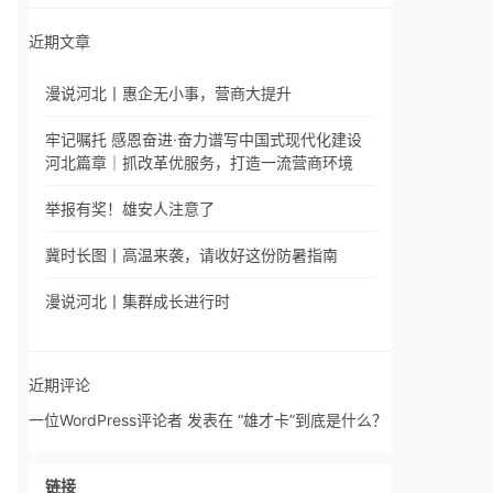
近期文章
漫说河北丨惠企无小事，营商大提升
牢记嘱托 感恩奋进·奋力谱写中国式现代化建设
河北篇章｜抓改革优服务，打造一流营商环境
举报有奖！雄安人注意了
冀时长图丨高温来袭，请收好这份防暑指南
漫说河北丨集群成长进行时
近期评论
一位WordPress评论者
发表在
“雄才卡”到底是什么？
链接