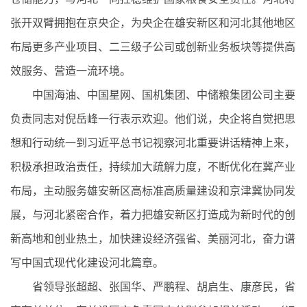
张开双臂拥抱在京央企，为央企在雄安新区和河北其他地区
布局更多产业项目、二三级子公司或创新业务板块等提供高
效服务、营造一流环境。
中国海油、中国星网、国机集团、中储粮集团公司主要
负责同志对倪岳峰一行表示欢迎。他们说，央企将自觉把思
想和行动统一到习近平总书记视察河北重要讲话精神上来，
积极承担政治责任，持续加大疏解力度，不断优化在冀产业
布局，主动服务雄安新区高标准高质量建设和京津冀协同发
展，与河北紧密合作，着力把雄安新区打造成为新时代的创
新高地和创业热土，加快建设经济强省、美丽河北，奋力谱
写中国式现代化建设河北篇章。
省领导张超超、张国华、严鹏程、胡启生、康彦民，省