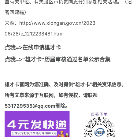
直有关单位、有关设区市负责同志分别参加相关活动。（记
者四建磊）
来源：http://www.xiongan.gov.cn/2023-
06/28/c_1212238481.htm
点我=>在线申请雄才卡
点我=>"雄才卡"历届审核通过名单公示合集
雄才卡官网
为您准确、及时提供“雄才卡”相关资讯信息。
所有文章来源于互联网，如有侵权，请联系
531729535@qq.com删除。