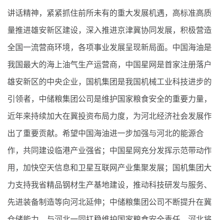
讲话精神，紧紧抓住前所未有的重大发展机遇，高标准高质
量推进雄安新区建设，深入推进京津冀协同发展，积极营造
全国一流营商环境，各项事业发展呈现新局面。中国海油是
我国最大的海上油气生产运营商，中国星网是首家注册落户
雄安新区的中央企业，国机集团是我国机械工业科技进步的
引领者，中储粮集团公司是维护国家粮食安全的重要力量，
近年来持续加大在冀投资布局力度，为河北经济社会发展作
出了重要贡献。希望中国海油进一步加强与河北的能源合
作，共同建设临港产业强省；中国星网充分发挥示范带动作
用，加快空天信息和卫星互联网产业集聚发展；国机集团大
力支持我省精品钢材生产基地建设，推动科技研发与服务、
先进装备制造等向河北延伸；中储粮集团公司不断提升在冀
仓储能力，与河北一同扛稳维护国家粮食安全责任。河北将