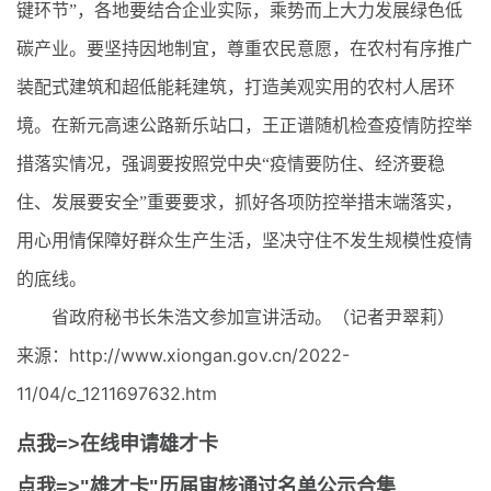
键环节”，各地要结合企业实际，乘势而上大力发展绿色低
碳产业。要坚持因地制宜，尊重农民意愿，在农村有序推广
装配式建筑和超低能耗建筑，打造美观实用的农村人居环
境。在新元高速公路新乐站口，王正谱随机检查疫情防控举
措落实情况，强调要按照党中央“疫情要防住、经济要稳
住、发展要安全”重要要求，抓好各项防控举措末端落实，
用心用情保障好群众生产生活，坚决守住不发生规模性疫情
的底线。
省政府秘书长朱浩文参加宣讲活动。（记者尹翠莉）
来源：http://www.xiongan.gov.cn/2022-
11/04/c_1211697632.htm
点我=>在线申请雄才卡
点我=>"雄才卡"历届审核通过名单公示合集