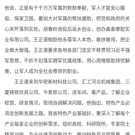
他说，正是有千千万万军属的默默奉献，军人才能安心服
役、保家卫国，要加大对军属的帮扶援助，把党和政府的关
心关怀落到实处。胡春岭退役后返乡创业，创办鑫泰摩配实
业有限公司。王正谱勉励他永葆军人本色，敢拼敢闯，把企
业做大做强。王正谱要求各地各部门坚定不移贯彻习近平强
军思想，不折不扣落实拥军优属政策，用心用情帮助排忧解
难，让军人成为全社会尊崇的职业。
王正谱来到华密新材科技公司、汇工河北机械集团、三
厦铸铁炊具公司、今麦郎公司，进车间、看产品，了解企业
经营、研发情况，现场协调解决问题。他指出，特色产业必
须走创新发展之路。我省特色产业基础好，要深入了解每个
产业每家企业的创新需求，组织高校、科研院所、专家院士
精准对接，为企业增添创新动力，推动特色产业提质量、增