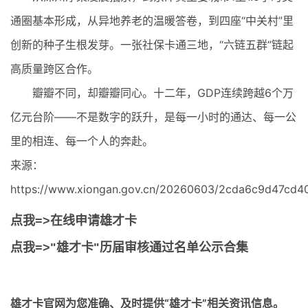
通圈基本形成，从异地养老的温暖答卷，到四座“中关村”里
创新的种子生根发芽。一张社保卡通三地，“六链五群”链起
高质量跨区合作。
瓣瓣不同，却瓣瓣同心。十二年，GDP连续跨越6个万
亿元台阶——不是数字的跃升，是每一小时的通达、每一公
里的相连、每一个人的奔赴。
来源：
https://www.xiongan.gov.cn/20260603/2cda6c9d47cd40
点我=>在线申请雄才卡
点我=>"雄才卡"历届审核通过名单公示合集
雄才卡官网
为您准确、及时提供“雄才卡”相关资讯信息。