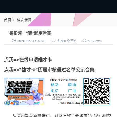
首页
首页
雄安新闻
雄才卡
微视频丨“翼”起京津冀
点我申领雄才卡
2026-06-03 07:20
共有0 条评论
53 Views
审核通过公示
点我=>在线申请雄才卡
雄才卡资讯
点我=>"雄才卡"历届审核通过名单公示合集
雄安新闻
从深州净菜凌晨抵京，到京津冀主要城市1至1.5小时交