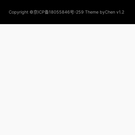
Copyright ©
京ICP备18055846号-259
Theme by
Chen v1.2