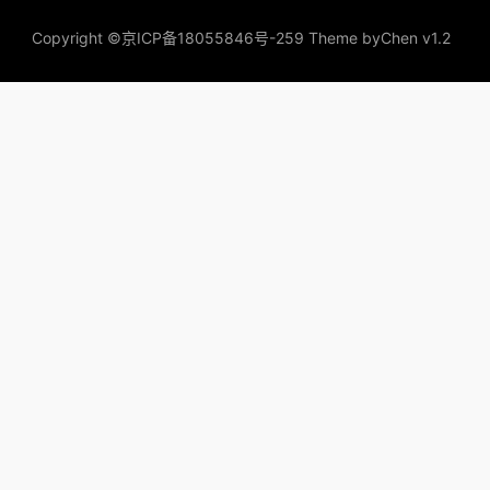
Copyright ©
京ICP备18055846号-259
Theme by
Chen v1.2