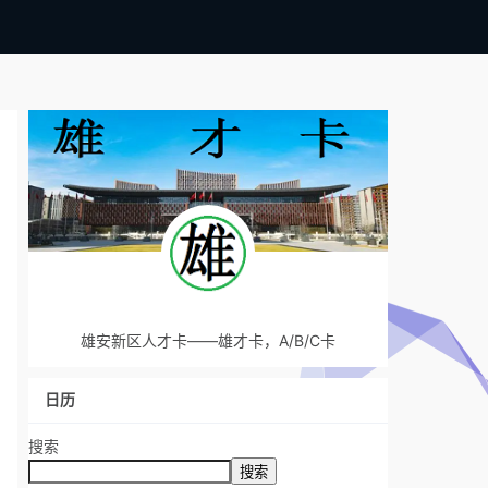
雄安新区人才卡——雄才卡，A/B/C卡
日历
搜索
搜索