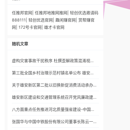
任推邦官网
|
任推邦地推网推网
|
轻创优选邀请码
888111
|
轻创优选官网
|
趣闲赚官网
|
赏帮赚官
网
|
172号卡官网
|
雄才卡官网
随机文章
虚构灾害事故干扰秩序 杜撰歪解政策混淆视…
第三批全国乡村治理示范村镇名单公布 雄安…
关于雄安新区第二批以旧换新促消费活动承办…
雄安新区建设和交通管理系统召开党风廉政建…
八方面重点任务推进河北质量强省建设-中国…
张国华与中国中铁股份有限公司董事长陈云一…