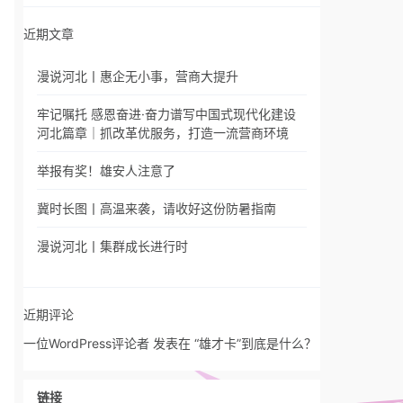
近期文章
漫说河北丨惠企无小事，营商大提升
牢记嘱托 感恩奋进·奋力谱写中国式现代化建设
河北篇章｜抓改革优服务，打造一流营商环境
举报有奖！雄安人注意了
冀时长图丨高温来袭，请收好这份防暑指南
漫说河北丨集群成长进行时
近期评论
一位WordPress评论者
发表在
“雄才卡”到底是什么？
链接