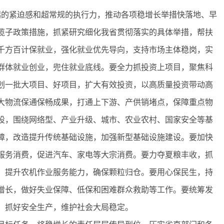
起的紧迫感和超常规的执行力，推动各项稳增长举措快落地、早
揽子政策措施，抓紧研究细化我省贯彻落实的具体举措，帮扶
千方百计保就业，强化就业优先导向，支持市场主体稳岗，实
群体就业创业，兜住就业底线。要全力抓投资上项目，聚焦科
划一批大项目、好项目，扩大有效投资，以高质量投资带动高
大物流保通保畅成果，打通上下游、产供销堵点，保障重点物
设，围绕网络型、产业升级、城市、农业农村、国家安全等基
障，改造提升传统基础设施，加强新型基础设施建设。要加快
服务消费，促进汽车、家电等大宗消费。要力夺夏粮丰收，抓
，提升农机作业服务能力，确保颗粒归仓。要用心保民生，持
增长，做好失业保障、低保和困难群众救助等工作。要统筹发
，抓好安全生产，维护社会大局稳定。