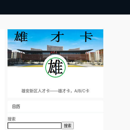
雄安新区人才卡——雄才卡，A/B/C卡
日历
搜索
搜索