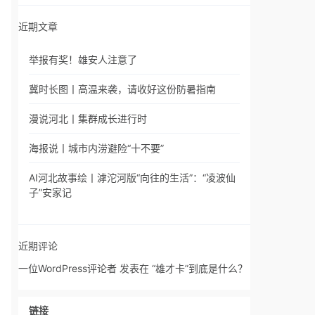
近期文章
举报有奖！雄安人注意了
冀时长图丨高温来袭，请收好这份防暑指南
漫说河北丨集群成长进行时
海报说丨城市内涝避险“十不要”
AI河北故事绘丨滹沱河版“向往的生活”：“凌波仙
子”安家记
近期评论
一位WordPress评论者
发表在
“雄才卡”到底是什么？
链接