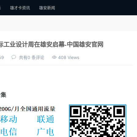
示
雄才卡资讯
雄安新闻
际工业设计周在雄安启幕-中国雄安官网
59
共有0 条评论
408 Views
合集