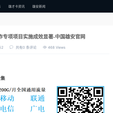
示
雄才卡资讯
雄安新闻
作专项项目实施成效显著-中国雄安官网
52
共有0 条评论
468 Views
合集