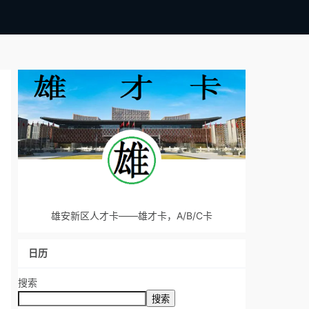
雄安新区人才卡——雄才卡，A/B/C卡
日历
搜索
搜索