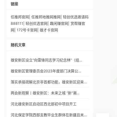
链接
任推邦官网
|
任推邦地推网推网
|
轻创优选邀请码
888111
|
轻创优选官网
|
趣闲赚官网
|
赏帮赚官
网
|
172号卡官网
|
雄才卡官网
随机文章
雄安新区设立“向雷锋同志学习纪念林”（组…
雄安新区管理委员会2023年度部门决算公…
落实承接疏解北京非首都功能，雄安新区迎来…
两会新观察丨雄安新区：未来之城 “新”潮…
河北雄安新区启动区西北部初中项目开工
河北保定学院西部支教毕业生群体在新疆且末…