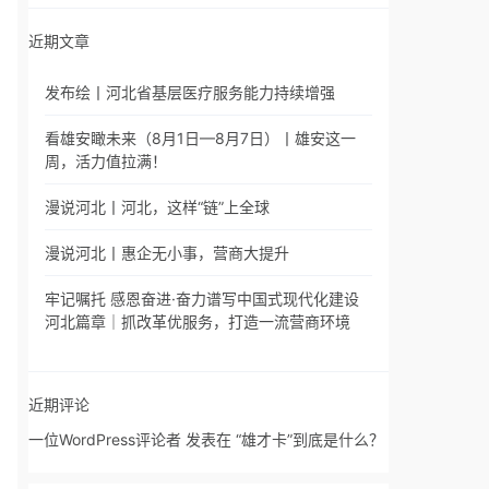
近期文章
发布绘丨河北省基层医疗服务能力持续增强
看雄安瞰未来（8月1日—8月7日）丨雄安这一
周，活力值拉满！
漫说河北丨河北，这样“链”上全球
漫说河北丨惠企无小事，营商大提升
牢记嘱托 感恩奋进·奋力谱写中国式现代化建设
河北篇章｜抓改革优服务，打造一流营商环境
近期评论
一位WordPress评论者
发表在
“雄才卡”到底是什么？