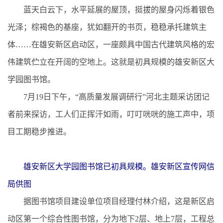
蓝天白云下，水平延展的屋顶，挺拔的屋身闪烁着银色
光泽；棕褐色的基座，犹如翻开的书页，稳稳承托建筑主
体……在雄安新区启动区，一座颇具中国古代建筑风格的宏
伟建筑伫立在开阔的空地上。这就是初具规模的雄安新区大
学园图书馆。
7月19日下午，“高质量发展调研行”河北主题采访团记
者前来探访，工人们正挥汗如雨，叮叮咣咣的施工声中，项
目工期稳步推进。
雄安新区大学园图书馆已初具规模。雄安新区宣传网信
局供图
据图书馆项目建设单位项目经理付林介绍，这是新区启
动区第一个综合性图书馆，分为地下2层、地上7层，工程总