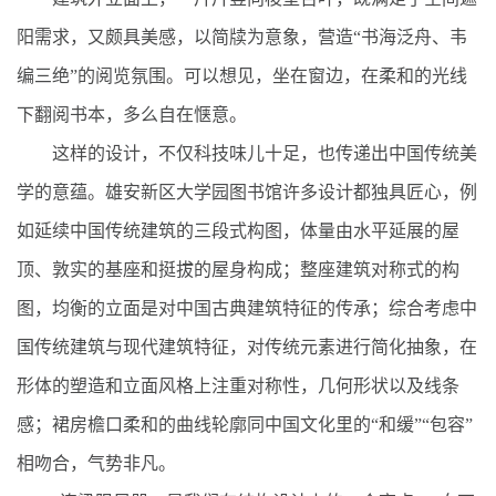
阳需求，又颇具美感，以简牍为意象，营造“书海泛舟、韦
编三绝”的阅览氛围。可以想见，坐在窗边，在柔和的光线
下翻阅书本，多么自在惬意。
这样的设计，不仅科技味儿十足，也传递出中国传统美
学的意蕴。雄安新区大学园图书馆许多设计都独具匠心，例
如延续中国传统建筑的三段式构图，体量由水平延展的屋
顶、敦实的基座和挺拔的屋身构成；整座建筑对称式的构
图，均衡的立面是对中国古典建筑特征的传承；综合考虑中
国传统建筑与现代建筑特征，对传统元素进行简化抽象，在
形体的塑造和立面风格上注重对称性，几何形状以及线条
感；裙房檐口柔和的曲线轮廓同中国文化里的“和缓”“包容”
相吻合，气势非凡。