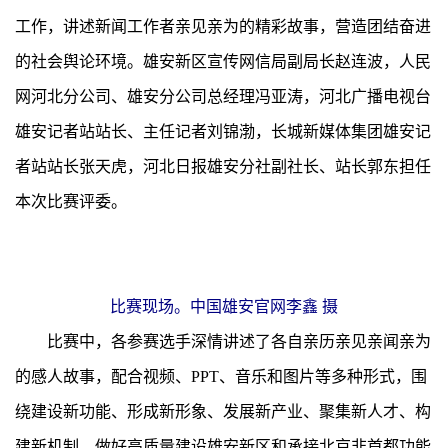
工作，讲述新闻工作者亲见亲为的精彩故事，营造团结奋进
的社会舆论环境。雄安新区宣传网信局副局长赵连波，人民
网河北分公司、雄安分公司总经理冯亚涛，河北广播电视台
雄安记者站站长、主任记者刘锦渤，长城新媒体集团雄安记
者站站长张天虎，河北日报雄安分社副社长、站长郭东担任
本次比赛评委。
比赛现场。中国雄安官网李鑫 摄
比赛中，各参赛选手深情讲述了各自亲历亲见亲闻亲为
的感人故事，配合视频、PPT、音乐和图片等多种形式，围
绕建设新功能、形成新形象、发展新产业、聚集新人才、构
建新机制，做好高质量建设雄安新区和承接北京非首都功能