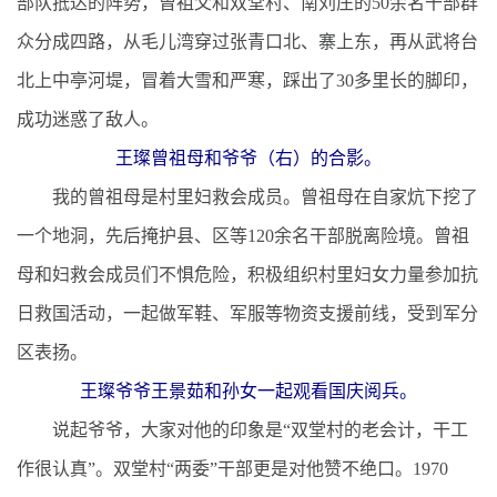
部队抵达的阵势，曾祖父和双堂村、南刘庄的50余名干部群
众分成四路，从毛儿湾穿过张青口北、寨上东，再从武将台
北上中亭河堤，冒着大雪和严寒，踩出了30多里长的脚印，
成功迷惑了敌人。
王璨曾祖母和爷爷（右）的合影。
我的曾祖母是村里妇救会成员。曾祖母在自家炕下挖了
一个地洞，先后掩护县、区等120余名干部脱离险境。曾祖
母和妇救会成员们不惧危险，积极组织村里妇女力量参加抗
日救国活动，一起做军鞋、军服等物资支援前线，受到军分
区表扬。
王璨爷爷王景茹和孙女一起观看国庆阅兵。
说起爷爷，大家对他的印象是“双堂村的老会计，干工
作很认真”。双堂村“两委”干部更是对他赞不绝口。1970