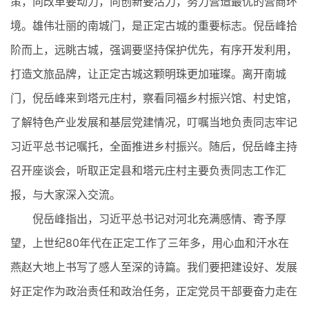
策，向改革要动力，向创新要活力，努力营造最优的营商环
境。雄伟壮丽的南城门，是正定古城的重要标志。倪岳峰拾
阶而上，远眺古城，强调要坚持保护优先，有序开发利用，
打造文旅品牌，让正定古城这颗明珠更加璀璨。离开南城
门，倪岳峰来到塔元庄村，察看同福乡村振兴馆、村史馆，
了解特色产业发展和基层党建情况，叮嘱当地负责同志牢记
习近平总书记嘱托，全面推进乡村振兴。随后，倪岳峰主持
召开座谈会，听取正定县和塔元庄村主要负责同志工作汇
报，与大家深入交流。
倪岳峰指出，习近平总书记对河北充满感情、寄予厚
望，上世纪80年代在正定工作了三年多，用心血和汗水在
燕赵大地上书写了感人至深的诗篇。我们要把建设好、发展
好正定作为政治责任和政治任务，正定党员干部要奋力走在