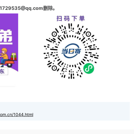
29535@qq.com删除。
com.cn/1044.html