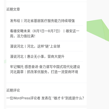
近期文章
发布绘丨河北省基层医疗服务能力持续增强
看雄安瞰未来（8月1日—8月7日）丨雄安这一
周，活力值拉满！
漫说河北丨河北，这样“链”上全球
漫说河北丨惠企无小事，营商大提升
牢记嘱托 感恩奋进·奋力谱写中国式现代化建设
河北篇章｜抓改革优服务，打造一流营商环境
近期评论
一位WordPress评论者
发表在
“雄才卡”到底是什么？