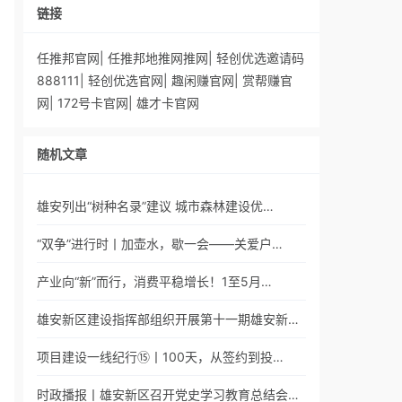
链接
任推邦官网
|
任推邦地推网推网
|
轻创优选邀请码
888111
|
轻创优选官网
|
趣闲赚官网
|
赏帮赚官
网
|
172号卡官网
|
雄才卡官网
随机文章
雄安列出“树种名录”建议 城市森林建设优…
“双争”进行时丨加壶水，歇一会——关爱户…
产业向“新”而行，消费平稳增长！1至5月…
雄安新区建设指挥部组织开展第十一期雄安新…
项目建设一线纪行⑮丨100天，从签约到投…
时政播报丨雄安新区召开党史学习教育总结会…