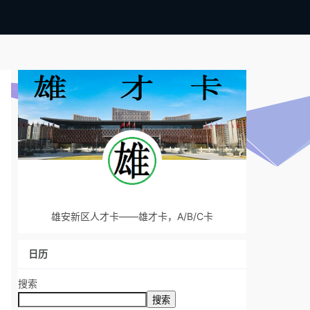
雄安新区人才卡——雄才卡，A/B/C卡
日历
搜索
搜索