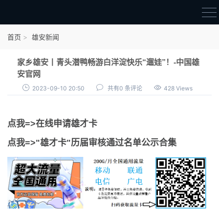
首页
首页
雄安新闻
雄才卡
家乡雄安丨青头潜鸭畅游白洋淀快乐“遛娃”！-中国雄
点我申领雄才卡
安官网
2023-09-10 20:50
共有0 条评论
428 Views
审核通过公示
雄才卡资讯
点我=>在线申请雄才卡
雄安新闻
点我=>"雄才卡"历届审核通过名单公示合集