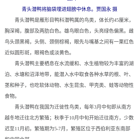
青头潜鸭将脑袋埋进翅膀中休息。贾国永 摄
青头潜鸭是雁形目鸭科潜鸭属的鸟类，体长约45厘米，
胸深褐，腹部及两肋白色。雄鸟眼白色，头亮绿色偏黑。雌
鸟头颈黑褐，头侧、颈侧棕褐，眼先与嘴基之间有一栗红色
近似圆形斑，眼褐色或淡黄色。
青头潜鸭主要栖息在水流缓和、水生植物较为丰富的湖
泊、水塘和沼泽地带，能潜入水中取食各种水草的根、叶、
茎和种子，也吃软体动物、水生昆虫、甲壳类、蛙等动物性
食物。
青头潜鸭在我国为迁徙性鸟类，每年3月中旬即从南方
越冬地迁往北方繁殖；秋季于10月中旬开始迁往南方，少数
迟至11月初。繁殖期为5-7月，繁殖区位于西伯利亚东南部