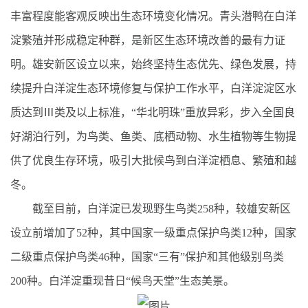
丰富程度能客观反映出生态环境变化情况。青头潜鸭在白洋
淀繁殖并形成稳定种群，是新区生态环境改善的最有力证
明。雄安新区设立以来，始终坚持生态优先、绿色发展，持
续提升白洋淀生态环境修复与保护工作水平，白洋淀淀区水
质达到Ⅲ类及以上标准，“华北明珠”重放异彩，步入全国良
好湖泊行列，为鸟类、鱼类、底栖动物、水生植物等生物提
供了优良生存环境，吸引大批候鸟到白洋淀栖息、繁殖和越
冬。
截至目前，白洋淀已发现野生鸟类258种，较雄安新区
设立前增加了52种，其中国家一级重点保护鸟类12种，国家
二级重点保护鸟类46种，国家“三有”保护和其他级别鸟类
200种。白洋淀重现昔日“候鸟天堂”生态美景。