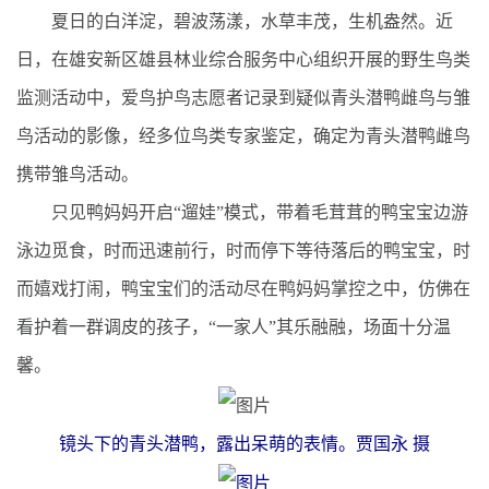
夏日的白洋淀，碧波荡漾，水草丰茂，生机盎然。近
日，在雄安新区雄县林业综合服务中心组织开展的野生鸟类
监测活动中，爱鸟护鸟志愿者记录到疑似青头潜鸭雌鸟与雏
鸟活动的影像，经多位鸟类专家鉴定，确定为青头潜鸭雌鸟
携带雏鸟活动。
只见鸭妈妈开启“遛娃”模式，带着毛茸茸的鸭宝宝边游
泳边觅食，时而迅速前行，时而停下等待落后的鸭宝宝，时
而嬉戏打闹，鸭宝宝们的活动尽在鸭妈妈掌控之中，仿佛在
看护着一群调皮的孩子，
“
一家人”其乐融融，场面十分温
馨。
镜头下的青头潜鸭，露出呆萌的表情。贾国永 摄