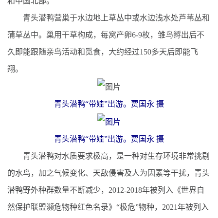
和中国北部。
青头潜鸭营巢于水边地上草丛中或水边浅水处芦苇丛和
蒲草丛中。巢用干草构成，每窝产卵6-9枚，雏鸟孵出后不
久即能跟随亲鸟活动和觅食，大约经过150多天后即能飞
翔。
青头潜鸭“带娃”出游。贾国永 摄
青头潜鸭“带娃”出游。贾国永 摄
青头潜鸭对水质要求极高，是一种对生存环境非常挑剔
的水鸟，加之气候变化、天敌侵害及人为因素等干扰，青头
潜鸭野外种群数量不断减少，2012-2018年被列入《世界自
然保护联盟濒危物种红色名录》“极危”物种，2021年被列入