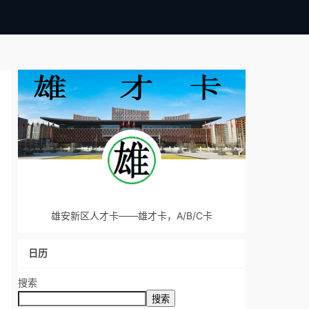
雄安新区人才卡——雄才卡，A/B/C卡
日历
搜索
搜索