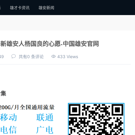
示
雄才卡资讯
雄安新闻
！新雄安人杨国良的心愿-中国雄安官网
49
共有0 条评论
433 Views
合集