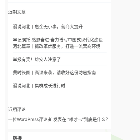
近期文章
漫说河北丨惠企无小事，营商大提升
牢记嘱托 感恩奋进·奋力谱写中国式现代化建设
河北篇章｜抓改革优服务，打造一流营商环境
举报有奖！雄安人注意了
冀时长图丨高温来袭，请收好这份防暑指南
漫说河北丨集群成长进行时
近期评论
一位WordPress评论者
发表在
“雄才卡”到底是什么？
链接