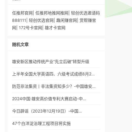
任推邦官网
|
任推邦地推网推网
|
轻创优选邀请码
888111
|
轻创优选官网
|
趣闲赚官网
|
赏帮赚官
网
|
172号卡官网
|
雄才卡官网
随机文章
雄安新区推动传统产业“先立后破”转型升级
上半年全国大学英语四、六级考试成绩8月2…
防范非法集资丨非法集资知多少？-中国雄安…
2024中国·雄安高价值专利大赛启动-中…
今日辟谣（2023年12月19日）-中国…
47个白洋淀治理工程项目将实施