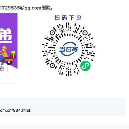
29535@qq.com删除。
com.cn/984.html