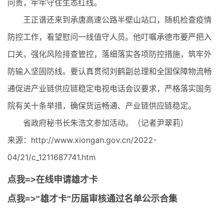
问责，牢牢守住生态红线。
王正谱还来到承唐高速公路半壁山站口，随机检查疫情
防控工作，看望慰问一线值守人员。他叮嘱承德市要严把入
口关，强化风险排查管控，落细落实各项防控措施，筑牢外
防输入坚固防线。要认真贯彻刘鹤副总理和全国保障物流畅
通促进产业链供应链稳定电视电话会议要求，严格落实国务
院有关十条举措，确保货运畅通、产业链供应链稳定。
省政府秘书长朱浩文参加活动。（记者尹翠莉）
来源：http://www.xiongan.gov.cn/2022-
04/21/c_1211687741.htm
点我=>在线申请雄才卡
点我=>"雄才卡"历届审核通过名单公示合集