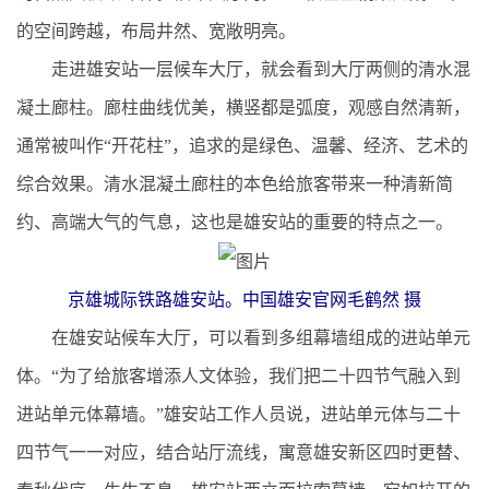
的空间跨越，布局井然、宽敞明亮。
走进雄安站一层候车大厅，就会看到大厅两侧的清水混
凝土廊柱。廊柱曲线优美，横竖都是弧度，观感自然清新，
通常被叫作“开花柱”，追求的是绿色、温馨、经济、艺术的
综合效果。清水混凝土廊柱的本色给旅客带来一种清新简
约、高端大气的气息，这也是雄安站的重要的特点之一。
京雄城际铁路雄安站。中国雄安官网毛鹤然 摄
在雄安站候车大厅，可以看到多组幕墙组成的进站单元
体。“为了给旅客增添人文体验，我们把二十四节气融入到
进站单元体幕墙。”雄安站工作人员说，进站单元体与二十
四节气一一对应，结合站厅流线，寓意雄安新区四时更替、