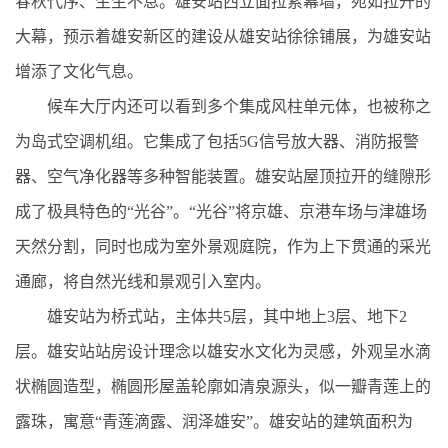
春秋代序、生生不息。雄安站西立面拉索幕墙，宛如拉开的
大幕，预示着雄安新区的建设从雄安站徐徐铺展，为雄安站
增添了文化气息。
候车大厅内还可以看到多个集成风柱单元体，也被称之
为岛式空调机组。它集成了包括5G信号放大器、消防报警
器、空气净化器等多种智能装置。雄安站屋顶拉开的缝隙形
成了极具特色的“光谷”。“光谷”将京雄、京港车场与津雄场
天然分割，同时也成为室外景观庭院，作为上下贯通的采光
通廊，将自然光线和景观引入室内。
雄安站为桥式站，主体共5层，其中地上3层、地下2
层。雄安站站房设计理念以雄安水文化为灵感，外观呈水滴
状椭圆造型，椭圆形屋盖轮廓如清泉源头，似一瓣青莲上的
露珠，寓意“青莲滴露、润泽雄安”。雄安站的建筑面积为