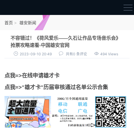
首页
首页
雄安新闻
雄才卡
不容错过！《荷风爱乐——久石让作品专场音乐会》
点我申领雄才卡
抢票攻略速看-中国雄安官网
2023-09-10 20:49
共有0 条评论
494 Views
审核通过公示
雄才卡资讯
点我=>在线申请雄才卡
雄安新闻
点我=>"雄才卡"历届审核通过名单公示合集