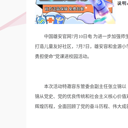
中国雄安官网7月10日电 为进一步加强师
打造儿童友好社区，7月7日，雄安容和金源小
勇担使命”党课进校园活动。
本次活动特邀容东管委会副主任张立锦以《学
锦从党史、党的优良传统和社会主义核心价值
辉煌历程，全面回顾了党的奋斗历程、伟大成