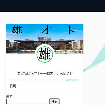
雄安新区人才卡——雄才卡，A/B/C卡
日历
搜索
搜索