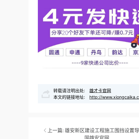
转载请注明出处:
雄才卡官网
本文的链接地址:
http://www.xiongcaika.
上一篇:
雄安新区建设工程施工围挡设置导
国雄安官网