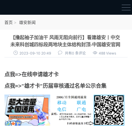
首页
首页
雄安新闻
雄才卡
【撸起袖子加油干 风雨无阻向前行】看建雄安丨中交
点我申领雄才卡
未来科创城四标段两地块主体结构封顶-中国雄安官网
2023-09-10 20:49
共有0 条评论
488 Views
审核通过公示
雄才卡资讯
点我=>在线申请雄才卡
雄安新闻
点我=>"雄才卡"历届审核通过名单公示合集