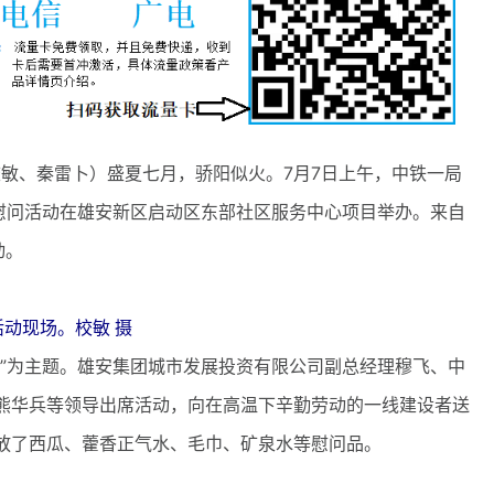
敏、秦雷卜）盛夏七月，骄阳似火。7月7日上午，中铁一局
”慰问活动在雄安新区启动区东部社区服务中心项目举办。来自
动。
活动现场。校敏 摄
为主题。雄安集团城市发展投资有限公司副总经理穆飞、中
熊华兵等领导出席活动，向在高温下辛勤劳动的一线建设者送
放了西瓜、藿香正气水、毛巾、矿泉水等慰问品。