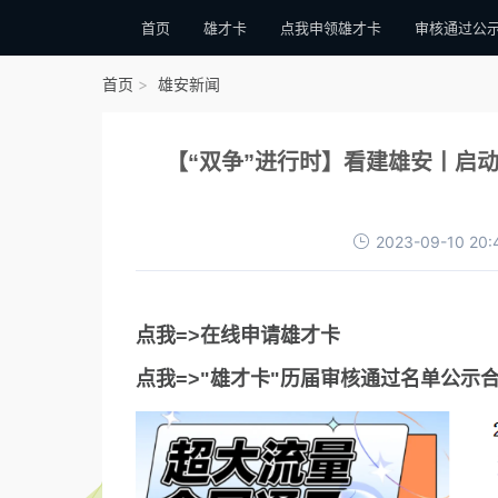
首页
雄才卡
点我申领雄才卡
审核通过公
首页
雄安新闻
【“双争”进行时】看建雄安丨启
2023-09-10 20:
点我=>在线申请雄才卡
点我=>"雄才卡"历届审核通过名单公示