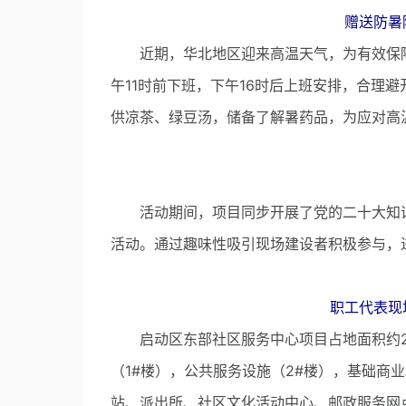
赠送防暑
近期，华北地区迎来高温天气，为有效保障
午11时前下班，下午16时后上班安排，合理
供凉茶、绿豆汤，储备了解暑药品，为应对高
活动期间，项目同步开展了党的二十大知识
活动。通过趣味性吸引现场建设者积极参与，
职工代表现
启动区东部社区服务中心项目占地面积约2.
（1#楼），公共服务设施（2#楼），基础商
站、派出所、社区文化活动中心、邮政服务网