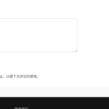
址，以便下次评论时使用。