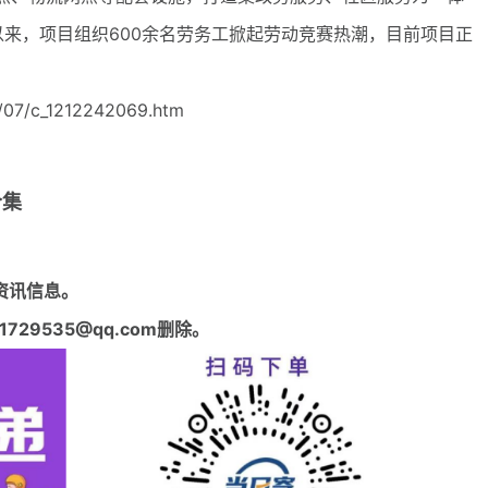
来，项目组织600余名劳务工掀起劳动竞赛热潮，目前项目正
/07/c_1212242069.htm
合集
资讯信息。
29535@qq.com删除。