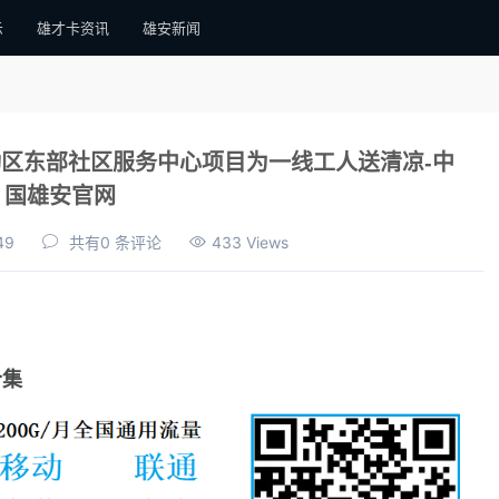
示
雄才卡资讯
雄安新闻
动区东部社区服务中心项目为一线工人送清凉-中
国雄安官网
49
共有0 条评论
433 Views
合集