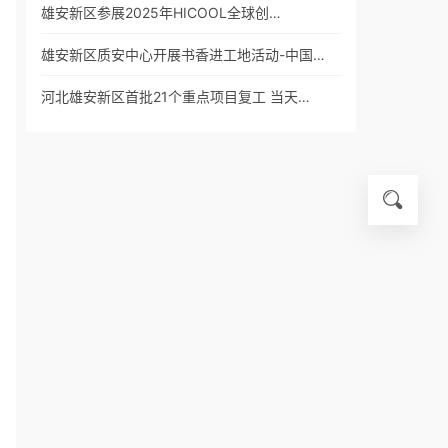
雄安新区参展2025年HICOOL全球创…
雄安新区质安中心开展书香进工地活动-中国…
河北雄安新区首批21个重点项目复工 当天…