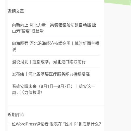
近期文章
向新向上 河北力量丨集装箱装船切到自动挡 唐
山港“智变”很丝滑
向海图强 河北沿海经济持续突围丨冀时新闻主播
说
漫说河北丨握指成拳，河北港口踏浪前行
发布绘丨河北省基层医疗服务能力持续增强
看雄安瞰未来（8月1日—8月7日）丨雄安这一
周，活力值拉满！
近期评论
一位WordPress评论者
发表在
“雄才卡”到底是什么？