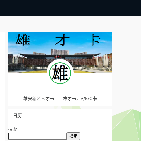
雄安新区人才卡——雄才卡，A/B/C卡
日历
搜索
搜索