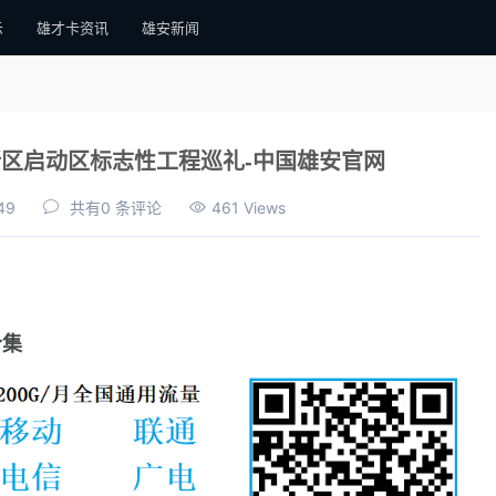
示
雄才卡资讯
雄安新闻
区启动区标志性工程巡礼-中国雄安官网
49
共有0 条评论
461 Views
合集