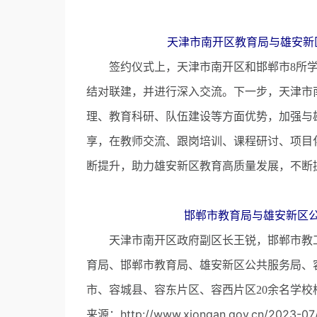
天津市南开区教育局与雄安新
签约仪式上，天津市南开区和邯郸市8所学校
结对联建，并进行深入交流。下一步，天津市
理、教育科研、队伍建设等方面优势，加强与
享，在教师交流、跟岗培训、课程研讨、项目
断提升，助力雄安新区教育高质量发展，不断
邯郸市教育局与雄安新区公
天津市南开区政府副区长王锐，邯郸市教工
育局、邯郸市教育局、雄安新区公共服务局、
市、容城县、容东片区、容西片区20余名学校
来源：http://www.xiongan.gov.cn/2023-07/