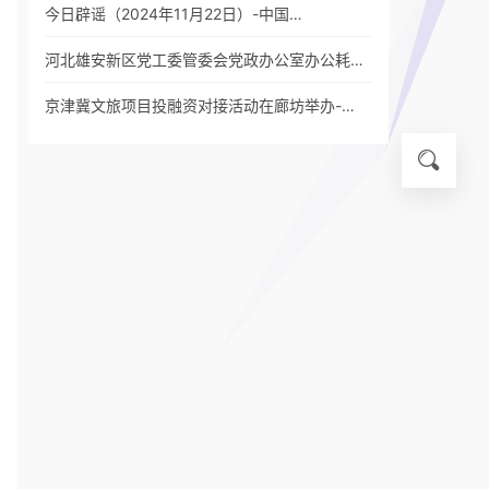
今日辟谣（2024年11月22日）-中国…
河北雄安新区党工委管委会党政办公室办公耗…
京津冀文旅项目投融资对接活动在廊坊举办-…