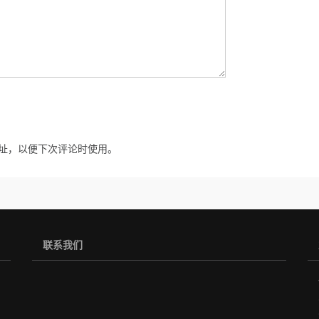
址，以便下次评论时使用。
联系我们