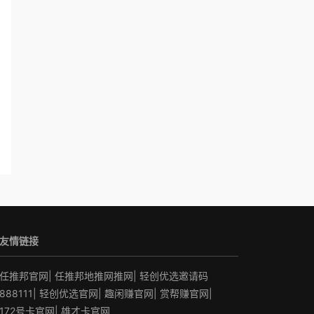
友情链接
任推邦官网
|
任推邦地推网推网
|
轻创优选邀请码
888111
|
轻创优选官网
|
趣闲赚官网
|
赏帮赚官网
|
172号卡官网
|
雄才卡官网