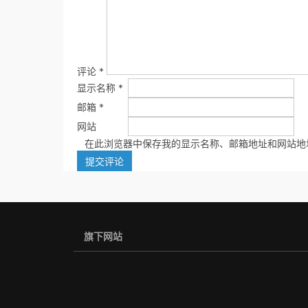
评论
*
显示名称
*
邮箱
*
网站
在此浏览器中保存我的显示名称、邮箱地址和网站地
旗下网站