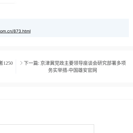
com.cn/873.html
1250
下一篇:
京津冀党政主要领导座谈会研究部署多项
务实举措-中国雄安官网