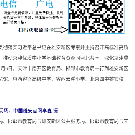
贯彻落实习近平总书记在雄安新区考察并主持召开高标准高质
，推动京津优质中小学基础教育资源同河北共享，深化京津冀
7月6日，天津市南开区教育局、邯郸市教育局一行到雄安新区
览馆、容西容兴高级中学、容西云溪小学、北京四中雄安校
现场。中国雄安官网李鑫 摄
、邯郸市教育局与雄安新区公共服务局、邯郸市教育局与天