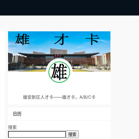
雄安新区人才卡——雄才卡，A/B/C卡
日历
搜索
搜索