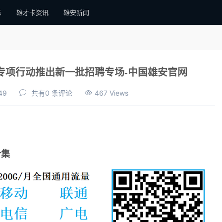
示
雄才卡资讯
雄安新闻
专项行动推出新一批招聘专场-中国雄安官网
49
共有0 条评论
467 Views
合集