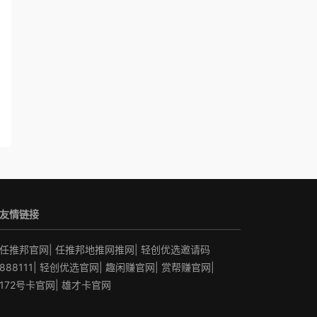
友情链接
任推邦官网
|
任推邦地推网推网
|
轻创优选邀请码
888111
|
轻创优选官网
|
趣闲赚官网
|
赏帮赚官网
|
172号卡官网
|
雄才卡官网