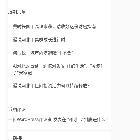
近期文章
冀时长图丨高温来袭，请收好这份防暑指南
漫说河北丨集群成长进行时
海报说丨城市内涝避险“十不要”
AI河北故事绘丨滹沱河版“向往的生活”：“凌波仙
子”安家记
漫说河北丨民间投资活力何以持续释放？
近期评论
一位WordPress评论者
发表在
“雄才卡”到底是什么？
链接