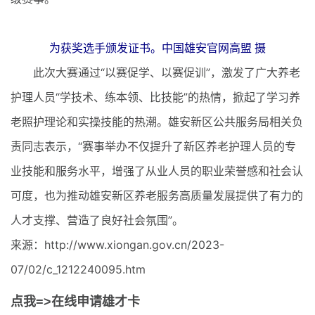
为获奖选手颁发证书。中国雄安官网高盟 摄
此次大赛通过“以赛促学、以赛促训”，激发了广大养老
护理人员“学技术、练本领、比技能”的热情，掀起了学习养
老照护理论和实操技能的热潮。雄安新区公共服务局相关负
责同志表示，“赛事举办不仅提升了新区养老护理人员的专
业技能和服务水平，增强了从业人员的职业荣誉感和社会认
可度，也为推动雄安新区养老服务高质量发展提供了有力的
人才支撑、营造了良好社会氛围”。
来源：http://www.xiongan.gov.cn/2023-
07/02/c_1212240095.htm
点我=>在线申请雄才卡