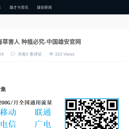
示
雄才卡资讯
雄安新闻
草害人 种植必究-中国雄安官网
24
共有0 条评论
323 Views
合集