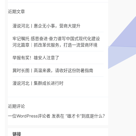
近期文章
漫说河北丨惠企无小事，营商大提升
牢记嘱托 感恩奋进·奋力谱写中国式现代化建设
河北篇章｜抓改革优服务，打造一流营商环境
举报有奖！雄安人注意了
冀时长图丨高温来袭，请收好这份防暑指南
漫说河北丨集群成长进行时
近期评论
一位WordPress评论者
发表在
“雄才卡”到底是什么？
链接