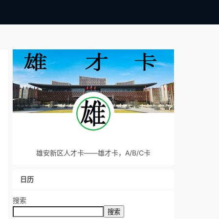
雄安新区人才卡——雄才卡，A/B/C卡
日历
搜索
搜索