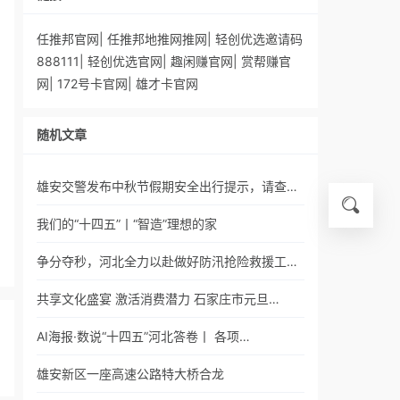
任推邦官网
|
任推邦地推网推网
|
轻创优选邀请码
888111
|
轻创优选官网
|
趣闲赚官网
|
赏帮赚官
网
|
172号卡官网
|
雄才卡官网
随机文章
雄安交警发布中秋节假期安全出行提示，请查…
我们的“十四五”丨“智造”理想的家
争分夺秒，河北全力以赴做好防汛抢险救援工…
共享文化盛宴 激活消费潜力 石家庄市元旦…
AI海报·数说“十四五”河北答卷丨 各项…
雄安新区一座高速公路特大桥合龙