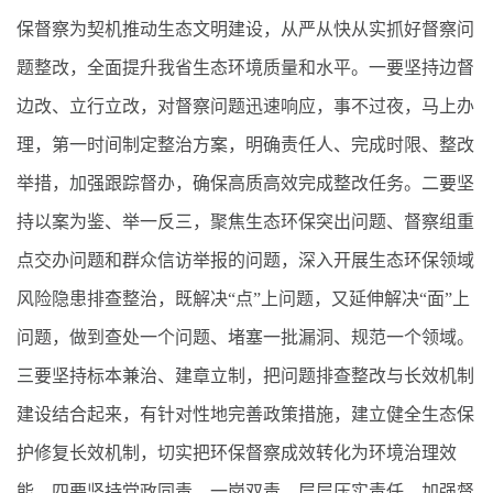
保督察为契机推动生态文明建设，从严从快从实抓好督察问
题整改，全面提升我省生态环境质量和水平。一要坚持边督
边改、立行立改，对督察问题迅速响应，事不过夜，马上办
理，第一时间制定整治方案，明确责任人、完成时限、整改
举措，加强跟踪督办，确保高质高效完成整改任务。二要坚
持以案为鉴、举一反三，聚焦生态环保突出问题、督察组重
点交办问题和群众信访举报的问题，深入开展生态环保领域
风险隐患排查整治，既解决“点”上问题，又延伸解决“面”上
问题，做到查处一个问题、堵塞一批漏洞、规范一个领域。
三要坚持标本兼治、建章立制，把问题排查整改与长效机制
建设结合起来，有针对性地完善政策措施，建立健全生态保
护修复长效机制，切实把环保督察成效转化为环境治理效
能。四要坚持党政同责、一岗双责，层层压实责任，加强督