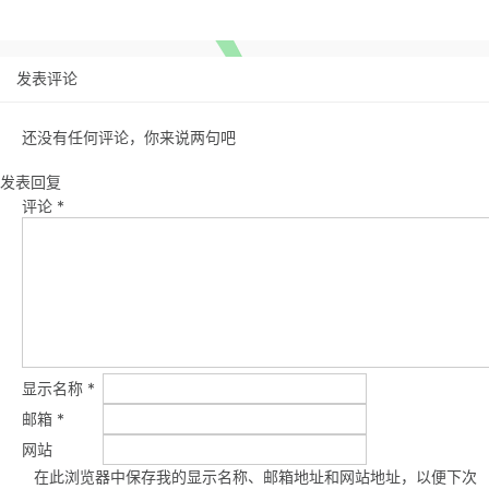
发表评论
还没有任何评论，你来说两句吧
发表回复
评论
*
显示名称
*
邮箱
*
网站
在此浏览器中保存我的显示名称、邮箱地址和网站地址，以便下次