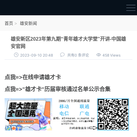
首页
首页
雄安新闻
雄才卡
雄安新区2023年第九期“青年雄才大学堂”开讲-中国雄
点我申领雄才卡
安官网
2023-09-10 20:48
共有0 条评论
458 Views
审核通过公示
雄才卡资讯
点我=>在线申请雄才卡
雄安新闻
点我=>"雄才卡"历届审核通过名单公示合集